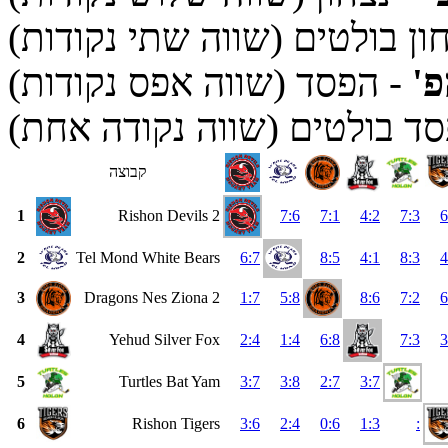
ון בולטים (שווה שתי נקודות)
פ'
- הפסד (שווה אפס נקודות)
ד בולטים (שווה נקודה אחת)
קבוצה
1
Rishon Devils 2
7:6
7:1
4:2
7:3
6
2
Tel Mond White Bears
6:7
8:5
4:1
8:3
4
3
Dragons Nes Ziona 2
1:7
5:8
8:6
7:2
6
4
Yehud Silver Fox
2:4
1:4
6:8
7:3
3
5
Turtles Bat Yam
3:7
3:8
2:7
3:7
6
Rishon Tigers
3:6
2:4
0:6
1:3
: