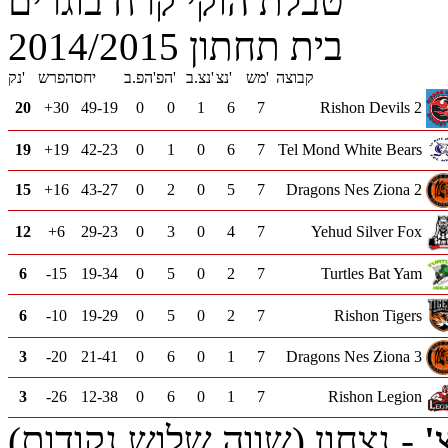
טבלת הוקי קרח בוגרים
בית תחתון 2014/2015
קבוצה
מש'
נצ'
נצ.ב'
הפ'
הפ.ב'
יחס
הפרש
נק'
20
+30
49-19
0
0
1
6
7
Rishon Devils 2
19
+19
42-23
0
1
0
6
7
Tel Mond White Bears
15
+16
43-27
0
2
0
5
7
Dragons Nes Ziona 2
12
+6
29-23
0
3
0
4
7
Yehud Silver Fox
6
-15
19-34
0
5
0
2
7
Turtles Bat Yam
6
-10
19-29
0
5
0
2
7
Rishon Tigers
3
-20
21-41
0
6
0
1
7
Dragons Nes Ziona 3
3
-26
12-38
0
6
0
1
7
Rishon Legion
'
- נצחון (שווה שלוש נקודות)