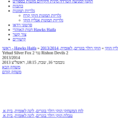
תקנון למניעה הטרדה מינית ולקידום מוגנות בספורט
כתבות
גלריות תמונות
גלריות תמונות הוקי קרח
גלריות תמונות אנליין הוקי
סרטוני וידאו
חנות האוהדי Hawks Haifa
צור קשר
קישורים
ין הוקי
»
»
ראשי - Hawks Haifa
Yehud Silver Fox 2 נגד Rishon Devils 2
2013/2014
2013 נובמבר 16, שבת, 18:15, ראשל''צ
משחק הבא
משחק קודם
לוח המשחקי הוקי רולר בוגרים, ליגה לאומית, בית א
טבלת הוקי רולר בוגרים, ליגה לאומית, בית א