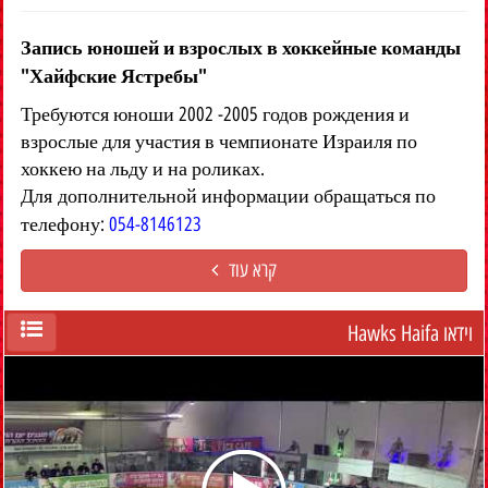
Запись юношей и взрослых в хоккейные команды
"Хайфские Ястребы"
Требуются юноши 2002 -2005 годов рождения и
взрослые для участия в чемпионате Израиля по
хоккею на льду и на роликах.
Для дополнительной информации обращаться по
телефону:
054-8146123
קרא עוד
וידאו Hawks Haifa