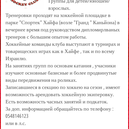
Группы для детей/юношей/
взрослых.
Тренеровки проходят на хоккейной площадке в
парке "Спортек" Хайфа (возле "Гранд " Каньйона) в
вечернее время под руководством дипломирлваных
тренеров с большим опытом работы.
Хоккейные команды клуба выступают в турнирах и
товарищеских играх как в Хайфе , так и по всему
Израилю.
На занятиях групп по основам катания , учасники
изучают основные базисные и более продвинутые
виды передвижения на роликах.
Записавшиеся в секцию по хоккею на сезон , имеют
возможность арендовать хоккейную экиперовку.
Есть возможность часных занятий и подкаток.
За доп. информацией обращайтесь по телефону :
0548146123
или в л.с.