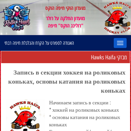
מועדון הוקי חיפה הוקס
מועדון החלקה על רולר
"רולינג הוקס" חיפה
האגודה לספורט על הקרח והגלגלת חיפה רבתי
מבזקי Hawks Haifa
Запись в секции хоккея на роликовых
коньках, основы катания на роликовых
коньках
Начинаем запись в секции :
* хоккей на роликовых коньках
* основы катания на роликовых
коньках