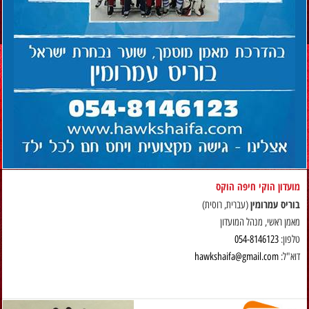
מועדון הוקי חיפה הוקס
בוריס עמרומין
(עברית, רוסית)
מאמן ראשי, מנהל המועדון
טלפון:
054-8146123
דוא"ל:
hawkshaifa@gmail.com