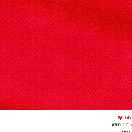
יפה הוקס
(עברית, רוסית