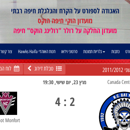
האגודה לספורט על הקרח והגלגלת חיפה רבתי
מועדון הוקי חיפה הוקס
מועדון החלקה על רולר "רולינג הוקס" חיפה
ורט
כתבות
גלריות תמונות
סרטוני וידאו
חנות האוהדי Hawks Haifa
צור קשר
טבלת דירוג
לוח המ
2011/2012
שני
מרץ 23, יום שישי, 19:30
2 : 4
ot Monfort