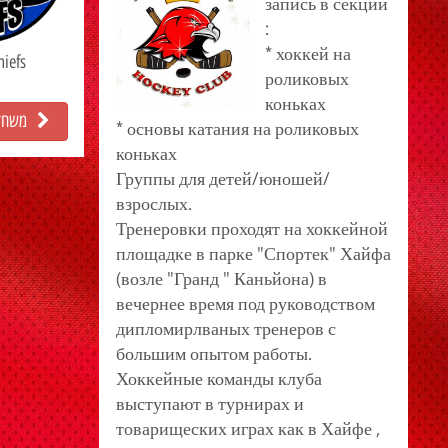
запись в секции
:
* хоккей на
hiefs
роликовых
коньках
משחק 
* основы катания на роликовых
коньках
Группы для детей/юношей/
взрослых.
Тренеровки проходят на хоккейной
площадке в парке "Спортек" Хайфа
(возле "Гранд " Каньйона) в
вечернее время под руководством
дипломирлваных тренеров с
большим опытом работы.
Хоккейные команды клуба
выступают в турнирах и
товарищеских играх как в Хайфе ,