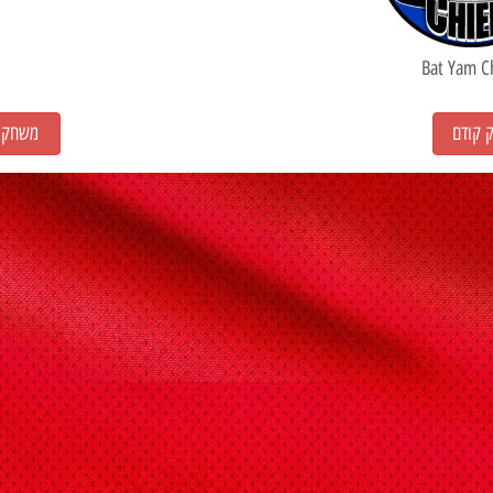
Bat Yam C
קודם
משחק