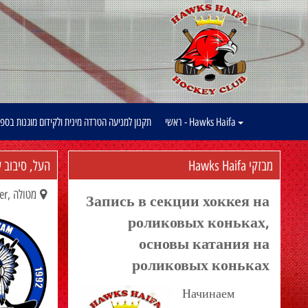
Hawks Haifa - ראשי
תקנון למניעה הטרדה מינית ולקידום מוגנות בספ
מבזקי Hawks Haifa
העל, סיבוב 
מטולה ,Canada Center
Запись в секции хоккея на
роликовых коньках,
основы катания на
роликовых коньках
Начинаем