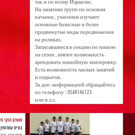
так и по всему Израилю.
На занятиях групп по основам
катания , учасники изучают
основные базисные и более
продвинутые виды передвижения
на роликах.
Записавшиеся в секцию по хоккею
на сезон , имеют возможность
арендовать хоккейную экиперовку.
Есть возможность часных занятий
и подкаток.
За доп. информацией обращайтесь
по телефону : 0548146123
или в л.с.
מועדון הוקי ח
בוריס עמרומין
)