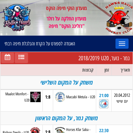
מועדון הוקי חיפה הוקס
מועדון החלקה על רולר
"רולינג הוקס" חיפה
האגודה לספורט על הקרח והגלגלת חיפה רבתי
2018/2019
גמר - נוער, U20
תאריך
זמן
קבוצות
משחק על המקום השלישי
Maalot Monfort - 
21:00
20.04.2012
1:8
Maccabi Metula - U20
U20
יום שישי
משחק גמר, על המקום הראשון
Horses Kfar Saba - 
22:30
1:8
Rishon Devils - U20