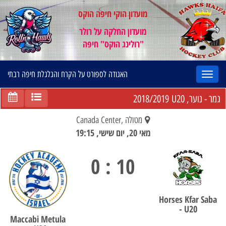
מועדון הוקי חיפה הוקס
מועדון החלקה על רולר
"רולינג הוקס" חיפה
האגודה לספורט על הקרח והגלגלת חיפה רבתי
2018/2019
גמר - נוער, U20
מטולה ,Canada Center
מאי 20, יום שישי, 19:15
10 : 0
Horses Kfar Saba
- U20
Maccabi Metula