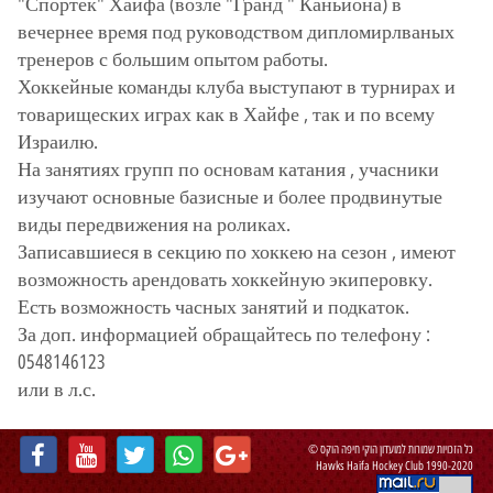
"Спортек" Хайфа (возле "Гранд " Каньйона) в
вечернее время под руководством дипломирлваных
тренеров с большим опытом работы.
Хоккейные команды клуба выступают в турнирах и
товарищеских играх как в Хайфе , так и по всему
Израилю.
На занятиях групп по основам катания , учасники
изучают основные базисные и более продвинутые
виды передвижения на роликах.
Записавшиеся в секцию по хоккею на сезон , имеют
возможность арендовать хоккейную экиперовку.
Есть возможность часных занятий и подкаток.
За доп. информацией обращайтесь по телефону :
0548146123
или в л.с.
כל הזכויות שמורות למועדון הוקי חיפה הוקס ©
Hawks Haifa Hockey Club 1990-2020