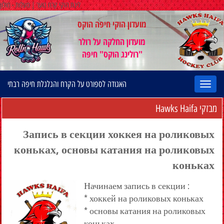
ליגת הוקי קרח נוער | מעלות - חולון
מועדון הוקי חיפה הוקס
מועדון החלקה על רולר
"רולינג הוקס" חיפה
האגודה לספורט על הקרח והגלגלת חיפה רבתי
מבזקי Hawks Haifa
Запись в секции хоккея на роликовых
коньках, основы катания на роликовых
коньках
Начинаем запись в секции :
* хоккей на роликовых коньках
* основы катания на роликовых
коньках