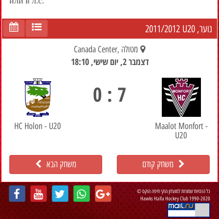
или в л.с.
2011/2012
נוער, U20
מטולה ,Canada Center
דצמבר 2, יום שישי, 18:10
7 : 0
HC Holon - U20
Maalot Monfort -
U20
משחק קודם
משחק הבא
כל הזכויות שמורות למועדון הוקי חיפה הוקס ©
Hawks Haifa Hockey Club 1990-2020