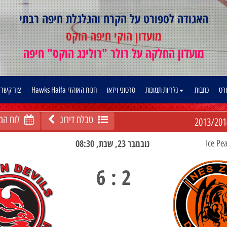
האגודה לספורט על הקרח והגלגלת חיפה רבתי
מועדון הוקי חיפה הוקס
מועדון החלקה על רולר "רולינג הוקס" חיפה
ורט
כתבות
גלריות תמונות
סרטוני וידאו
חנות האוהדי Hawks Haifa
צור קשר
טבלת דירוג
לוח המ
2013/201
נובמבר 23, שבת, 08:30
2 : 6