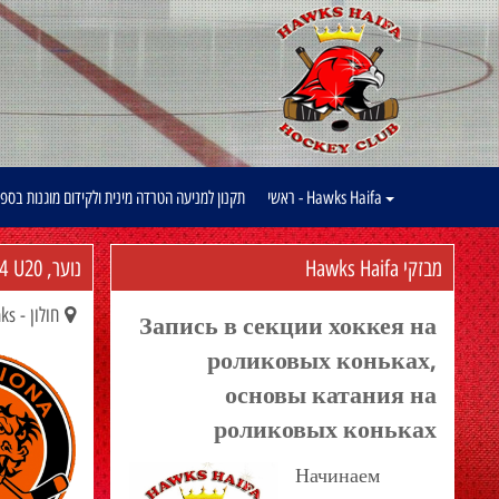
Hawks Haifa - ראשי
תקנון למניעה הטרדה מינית ולקידום מוגנות בספ
4
נוער, U20
מבזקי Hawks Haifa
חולון - Ice Peaks
Запись в секции хоккея на
роликовых коньках,
основы катания на
роликовых коньках
Начинаем