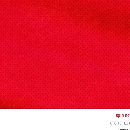
יפה הוקס
(עברית, רוסית