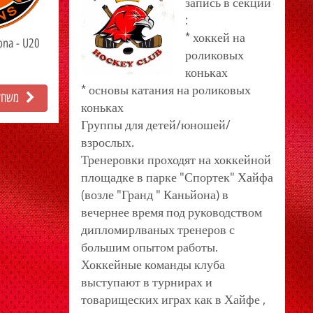
запись в секции
:
* хоккей на
ona - U20
роликовых
коньках
* основы катания на роликовых
משחק 
коньках
Группы для детей/юношей/
взрослых.
Тренеровки проходят на хоккейной
площадке в парке "Спортек" Хайфа
(возле "Гранд " Каньйона) в
вечернее время под руководством
дипломирлваных тренеров с
большим опытом работы.
Хоккейные команды клуба
выступают в турнирах и
товарищеских играх как в Хайфе ,