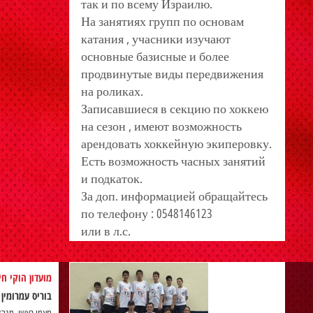
так и по всему Израилю.
На занятиях групп по основам
катания , учасники изучают
основные базисные и более
продвинутые виды передвижения
на роликах.
Записавшиеся в секцию по хоккею
на сезон , имеют возможность
арендовать хоккейную экиперовку.
Есть возможность часных занятий
и подкаток.
За доп. информацией обращайтесь
по телефону : 0548146123
или в л.с.
מועדון הוקי ח
בוריס עמרומין
)