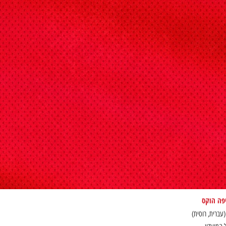
יפה הוקס
(עברית, רוסית