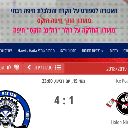
האגודה לספורט על הקרח והגלגלת חיפה רבתי
מועדון הוקי חיפה הוקס
מועדון החלקה על רולר "רולינג הוקס" חיפה
ורט
כתבות
גלריות תמונות
סרטוני וידאו
חנות האוהדי Hawks Haifa
צור קשר
טבלת דירוג
לוח המ
2018/2019
מאי 15, יום רביעי, 23:00
1 : 4
Holon Ni