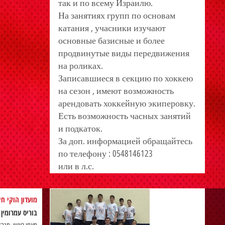
так и по всему Израилю.
На занятиях групп по основам
катания , учасники изучают
основные базисные и более
продвинутые виды передвижения
на роликах.
Записавшиеся в секцию по хоккею
на сезон , имеют возможность
арендовать хоккейную экиперовку.
Есть возможность часных занятий
и подкаток.
За доп. информацией обращайтесь
по телефону : 0548146123
или в л.с.
מועדון הוקי ח
בוריס עמרומין
)