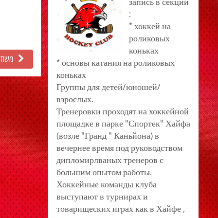
запись в секции
:
* хоккей на
роликовых
коньках
משחק 
* основы катания на роликовых
коньках
Группы для детей/юношей/
взрослых.
Тренеровки проходят на хоккейной
площадке в парке "Спортек" Хайфа
(возле "Гранд " Каньйона) в
вечернее время под руководством
дипломирлваных тренеров с
большим опытом работы.
Хоккейные команды клуба
выступают в турнирах и
товарищеских играх как в Хайфе ,