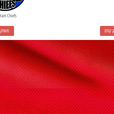
Yam Chiefs
קודם
משחק