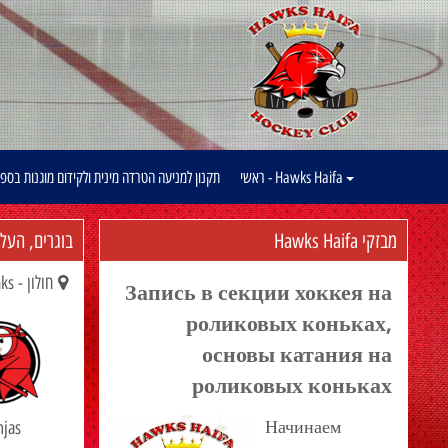
Hawks Haifa - ראשי
תקנון למניעה הטרדה מינית ולקידום מוגנות בספ
מבזקי Hawks Haifa
בוגרים, העל
חולון - Ice Peaks
Запись в секции хоккея на
роликовых коньках,
основы катания на
роликовых коньках
Начинаем
njas