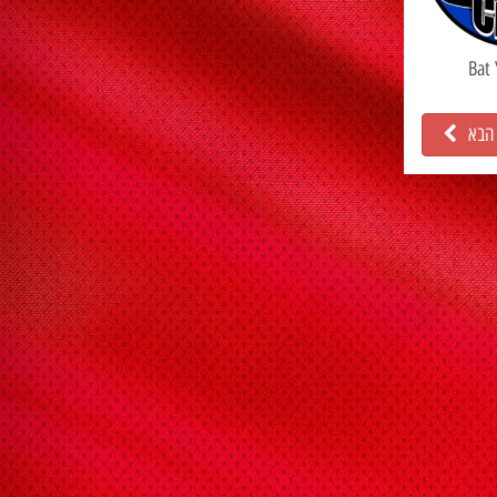
Bat 
 הבא