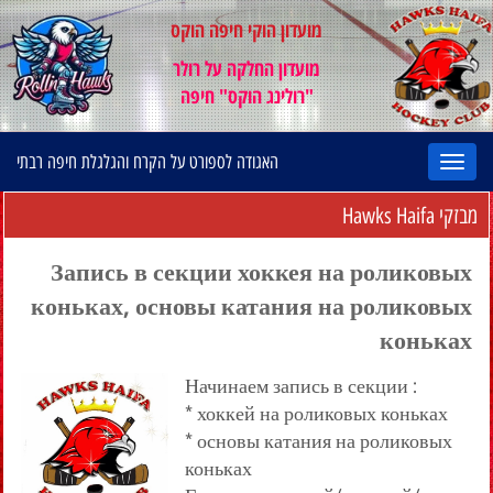
מועדון הוקי חיפה הוקס
מועדון החלקה על רולר
"רולינג הוקס" חיפה
האגודה לספורט על הקרח והגלגלת חיפה רבתי
מבזקי Hawks Haifa
Запись в секции хоккея на роликовых
коньках, основы катания на роликовых
коньках
Начинаем запись в секции :
* хоккей на роликовых коньках
* основы катания на роликовых
коньках