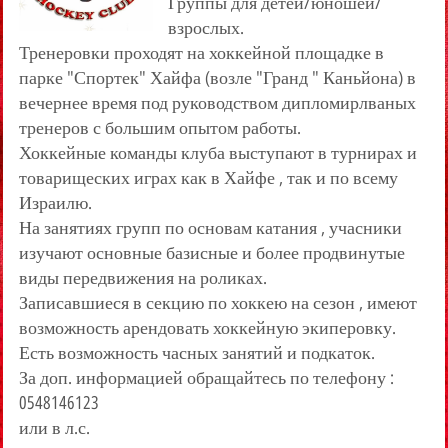
Группы для детей/юношей/
взрослых.
Тренеровки проходят на хоккейной площадке в
парке "Спортек" Хайфа (возле "Гранд " Каньйона) в
вечернее время под руководством дипломирлваных
тренеров с большим опытом работы.
Хоккейные команды клуба выступают в турнирах и
товарищеских играх как в Хайфе , так и по всему
Израилю.
На занятиях групп по основам катания , учасники
изучают основные базисные и более продвинутые
виды передвижения на роликах.
Записавшиеся в секцию по хоккею на сезон , имеют
возможность арендовать хоккейную экиперовку.
Есть возможность часных занятий и подкаток.
За доп. информацией обращайтесь по телефону :
0548146123
или в л.с.