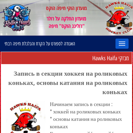
מועדון הוקי חיפה הוקס
מועדון החלקה על רולר
"רולינג הוקס" חיפה
האגודה לספורט על הקרח והגלגלת חיפה רבתי
מבזקי Hawks Haifa
Запись в секции хоккея на роликовых
коньках, основы катания на роликовых
коньках
Начинаем запись в секции :
* хоккей на роликовых коньках
* основы катания на роликовых
коньках