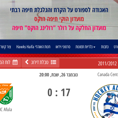
האגודה לספורט על הקרח והגלגלת חיפה רבתי
מועדון הוקי חיפה הוקס
מועדון החלקה על רולר "רולינג הוקס" חיפה
ורט
כתבות
גלריות תמונות
סרטוני וידאו
חנות האוהדי Hawks Haifa
צור קשר
טבלת דירוג
לוח המ
2011/2012
נובמבר 26, שבת, 20:00
17 : 0
C Afula