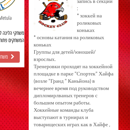
запись в секции
:
* хоккей на
 Metula
роликовых
коньках
משחקי הליגה לבוגרים מתק.
* основы катания на роликовых
המשחקים פתוח.
коньках
Группы для детей/юношей/
משחק 
взрослых.
Тренеровки проходят на хоккейной
площадке в парке "Спортек" Хайфа
(возле "Гранд " Каньйона) в
вечернее время под руководством
дипломирлваных тренеров с
большим опытом работы.
Хоккейные команды клуба
выступают в турнирах и
товарищеских играх как в Хайфе ,