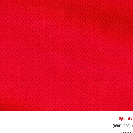
יפה הוקס
(עברית, רוסית