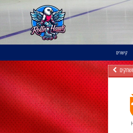
קישורים
שחקים
H