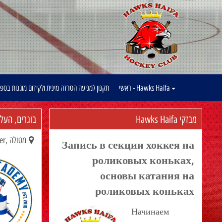
Hawks Haifa - ראשי
תקנון למניעה הטרדה מינית ולקידום מוגנות בספ
מבזקי Hawks Haifa
בוגרים, העל
מטולה ,Canada Center
Запись в секции хоккея на
роликовых коньках,
основы катания на
роликовых коньках
Начинаем