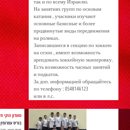
так и по всему Израилю.
На занятиях групп по основам
катания , учасники изучают
основные базисные и более
продвинутые виды передвижения
на роликах.
Записавшиеся в секцию по хоккею
на сезон , имеют возможность
арендовать хоккейную экиперовку.
Есть возможность часных занятий
и подкаток.
За доп. информацией обращайтесь
по телефону : 0548146123
или в л.с.
מועדון הוקי ח
בוריס עמרומין
)