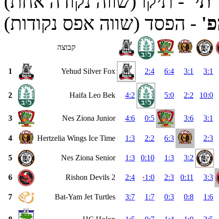
תי'
- תיקו (שווה נקודה אחת)
פ'
- הפסד (שווה אפס נקודות)
קבוצה
1
Yehud Silver Fox
2:4
6:4
3:1
3:1
2
Haifa Leo Bek
4:2
5:0
2:2
10:0
3
Nes Ziona Junior
4:6
0:5
3:6
3:1
4
Hertzelia Wings Ice Time
1:3
2:2
6:3
2:3
5
Nes Ziona Senior
1:3
0:10
1:3
3:2
6
Rishon Devils 2
2:4
1:0
2:3
0:11
3:3
*
7
Bat-Yam Jet Turtles
3:7
1:7
0:3
0:8
1:6