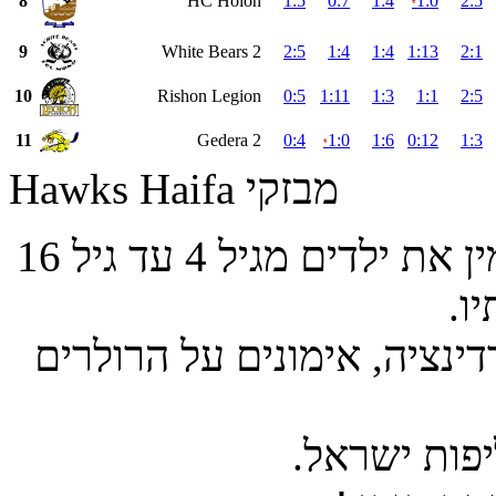
8
HC Holon
1:5
0:7
1:4
1:0
2:5
*
9
White Bears 2
2:5
1:4
1:4
1:13
2:1
10
Rishon Legion
0:5
1:11
1:3
1:1
2:5
11
Gedera 2
0:4
1:0
1:6
0:12
1:3
*
Hawks Haifa מבזקי
מועדון הוקי Hawks Haifa חיפה מזמין את ילדים מגיל 4 עד גיל 16
ו.
דינציה, אימונים על הרולרים
פות ישראל.