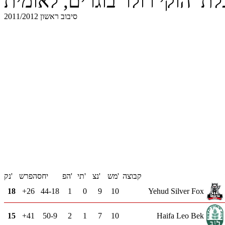
ת הוקי רולר בוגרים, לאומית
2011/2012 סיבוב ראשון
קבוצה
מש'
נצ'
תי'
הפ'
יחס
הפרש
נק'
18
+26
44-18
1
0
9
10
Yehud Silver Fox
15
+41
50-9
2
1
7
10
Haifa Leo Bek