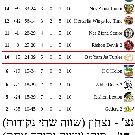
14
+9
33-24
3
0
7
10
Nes Ziona Junior
12
+42
56-14
3
2
5
10
Hertzelia Wings Ice Time
11
-1
28-29
4
1
5
10
Nes Ziona Senior
11
-3
25-28
4
1
5
10
Rishon Devils 2
10
-15
24-39
5
0
5
10
Bat-Yam Jet Turtles
6
-19
15-34
7
0
3
10
HC Holon
6
-21
18-39
7
0
3
10
White Bears 2
5
-24
15-39
7
1
2
10
Rishon Legion
2
-35
10-45
9
0
1
10
Gedera 2
נצ'
- נצחון (שווה שתי נקודות)